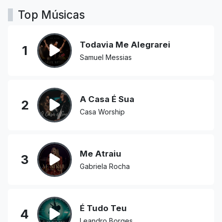
Top Músicas
Todavia Me Alegrarei
1
Samuel Messias
A Casa É Sua
2
Casa Worship
Me Atraiu
3
Gabriela Rocha
É Tudo Teu
4
Leandro Borges