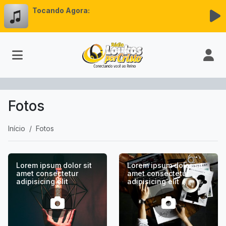
Tocando Agora:
Fotos
Início
Fotos
Lorem ipsum dolor sit
Lorem ipsum dolor sit
amet consectetur
amet consectetur
adipisicing elit
adipisicing elit