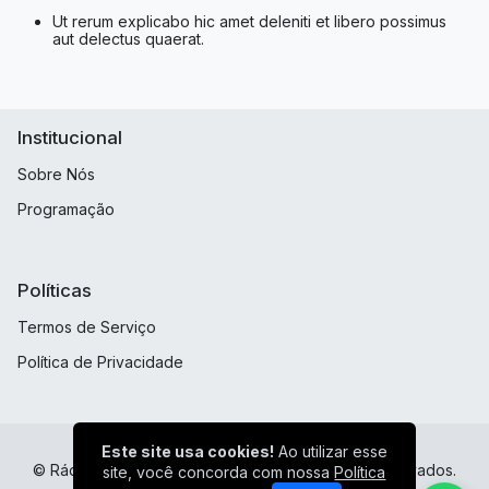
Ut rerum explicabo hic amet deleniti et libero possimus
aut delectus quaerat.
Institucional
Sobre Nós
Programação
Políticas
Termos de Serviço
Política de Privacidade
Este site usa cookies!
Ao utilizar esse
© Rádio Loukos Por Cristo - Todos os direitos reservados.
site, você concorda com nossa
Política