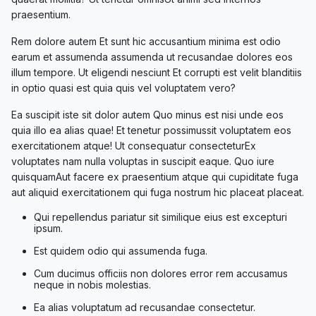
praesentium.
Rem dolore autem Et sunt hic accusantium minima est odio
earum et assumenda assumenda ut recusandae dolores eos
illum tempore. Ut eligendi nesciunt Et corrupti est velit blanditiis
in optio quasi est quia quis vel voluptatem vero?
Ea suscipit iste sit dolor autem Quo minus est nisi unde eos
quia illo ea alias quae! Et tenetur possimussit voluptatem eos
exercitationem atque! Ut consequatur consecteturEx
voluptates nam nulla voluptas in suscipit eaque. Quo iure
quisquamAut facere ex praesentium atque qui cupiditate fuga
aut aliquid exercitationem qui fuga nostrum hic placeat placeat.
Qui repellendus pariatur sit similique eius est excepturi
ipsum.
Est quidem odio qui assumenda fuga.
Cum ducimus officiis non dolores error rem accusamus
neque in nobis molestias.
Ea alias voluptatum ad recusandae consectetur.