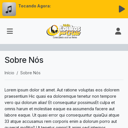
Tocando Agora:
Sobre Nós
Início
Sobre Nós
Lorem ipsum dolor sit amet. Aut ratione voluptas eos dolorem
praesentium Hic quasi ea doloremque tenetur non tempore
vero qui dolorum alias! Et consequatur possimusEt culpa et
omnis harum et molestiae eaque ea assumenda facere aut
labore eaque. Ut quasi error qui consequuntur quiaQui atque
33 atque accusamus rem corporis enim a dolorum porro aut
quaerat mollitia? Ut tenetur omnisUt animi sed internos